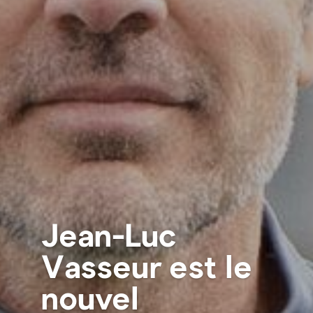
Jean-Luc
Vasseur est le
nouvel