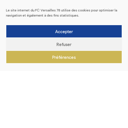
Le site internet du FC Versailles 78 utilise des cookies pour optimiser la
navigation et également à des fins statistiques.
Accepter
Refuser
Préférences
Jean-Luc Vasseur est le nouvel